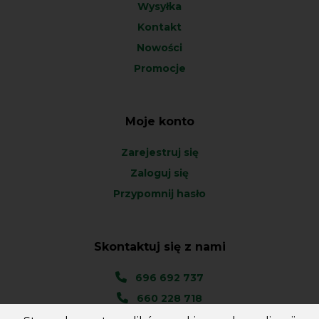
Wysyłka
Kontakt
Nowości
Promocje
Moje konto
Zarejestruj się
Zaloguj się
Przypomnij hasło
Skontaktuj się z nami
696 692 737
660 228 718