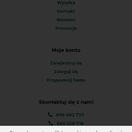
Wysyłka
Kontakt
Nowości
Promocje
Moje konto
Zarejestruj się
Zaloguj się
Przypomnij hasło
Skontaktuj się z nami
696 692 737
660 228 718