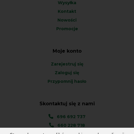
Wysyłka
Kontakt
Nowości
Promocje
Moje konto
Zarejestruj się
Zaloguj się
Przypomnij hasło
Skontaktuj się z nami
696 692 737
660 228 718