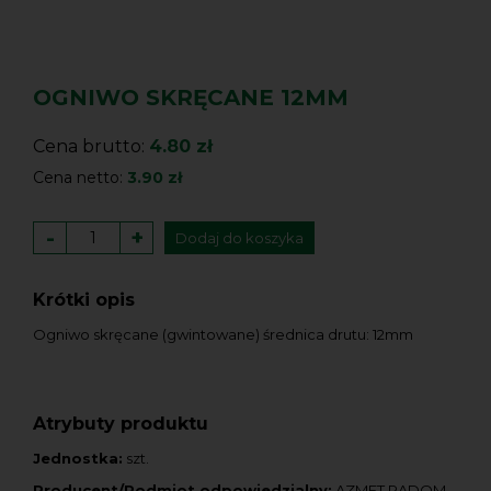
OGNIWO SKRĘCANE 12MM
Cena brutto:
4.80 zł
Cena netto:
3.90 zł
-
+
Dodaj do koszyka
Krótki opis
Ogniwo skręcane (gwintowane) średnica drutu: 12mm
Atrybuty produktu
Jednostka:
szt.
Producent/Podmiot odpowiedzialny:
AZMET RADOM