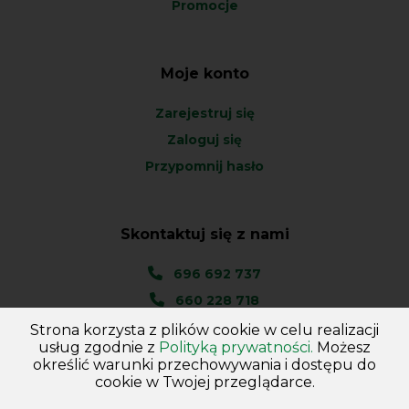
Promocje
Moje konto
Zarejestruj się
Zaloguj się
Przypomnij hasło
Skontaktuj się z nami
696 692 737
660 228 718
Strona korzysta z plików cookie w celu realizacji
Ul. Węgierska 1A
usług zgodnie z
Polityką prywatności.
Możesz
46-045 Kotórz Mały
określić warunki przechowywania i dostępu do
(woj. Opolskie)
cookie w Twojej przeglądarce.