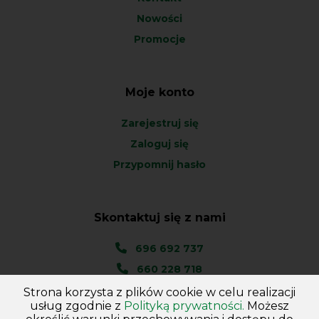
Nowości
Promocje
Moje konto
Zarejestruj się
Zaloguj się
Przypomnij hasło
Skontaktuj się z nami
696 692 737
660 228 718
Strona korzysta z plików cookie w celu realizacji
Ul. Węgierska 1A
usług zgodnie z
Polityką prywatności.
Możesz
46-045 Kotórz Mały