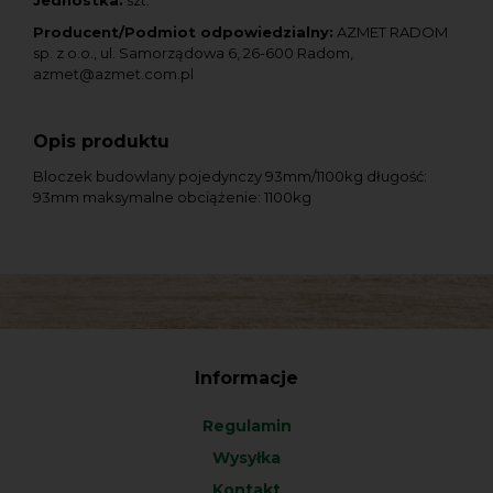
Jednostka:
szt.
Producent/Podmiot odpowiedzialny:
AZMET RADOM
sp. z o.o., ul. Samorządowa 6, 26-600 Radom,
azmet@azmet.com.pl
Opis produktu
Bloczek budowlany pojedynczy 93mm/1100kg długość:
93mm maksymalne obciążenie: 1100kg
Informacje
Regulamin
Wysyłka
Kontakt