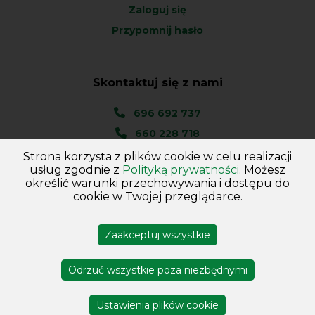
Zaloguj się
Przypomnij hasło
Skontaktuj się z nami
696 692 737
660 228 718
Strona korzysta z plików cookie w celu realizacji
Ul. Węgierska 1A
usług zgodnie z
Polityką prywatności.
Możesz
46-045 Kotórz Mały
określić warunki przechowywania i dostępu do
(woj. Opolskie)
cookie w Twojej przeglądarce.
Zaakceptuj wszystkie
Copyright © 2026
Hurtownia - Majster
. Wszelkie prawa
zastrzeżone
Odrzuć wszystkie poza niezbędnymi
Projekt i wykonanie DejvSoft
Profesjonalne sklepy
internetowe
Ustawienia plików cookie