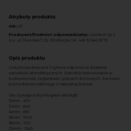
Atrybuty produktu
mb:
20
Producent/Podmiot odpowiedzialny:
Linotech Sp z
o.o., ul. Dworska 7, 32-310 Klucze, tel. +48 32 642 61 70
Opis produktu
Lina jutowa skręcana 3 żyłowa odporna na działanie
warunków atmosferycznych. Szerokie zastosowanie w
budownictwie, żeglarstwie i pracach domowych. Surowiec
pochodzenia roślinnego o naturalnej barwie
Siły zrywające liny kilogram-siła (kgf):
10mm - 470
12mm - 640
14mm - 810
16mm - 1000
18mm - 1130
20mm - 1340