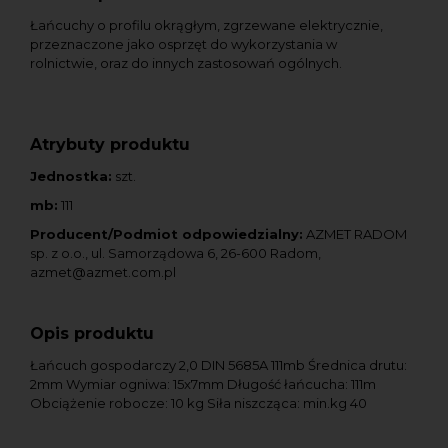
Łańcuchy o profilu okrągłym, zgrzewane elektrycznie,
przeznaczone jako osprzęt do wykorzystania w
rolnictwie, oraz do innych zastosowań ogólnych.
Atrybuty produktu
Jednostka:
szt.
mb:
111
Producent/Podmiot odpowiedzialny:
AZMET RADOM
sp. z o.o., ul. Samorządowa 6, 26-600 Radom,
azmet@azmet.com.pl
Opis produktu
Łańcuch gospodarczy 2,0 DIN 5685A 111mb Średnica drutu:
2mm Wymiar ogniwa: 15x7mm Długość łańcucha: 111m
Obciążenie robocze: 10 kg Siła niszcząca: min.kg 40