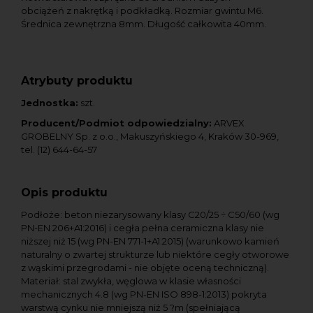
obciążeń z nakrętką i podkładką. Rozmiar gwintu M6.
Średnica zewnętrzna 8mm. Długość całkowita 40mm.
Atrybuty produktu
Jednostka:
szt.
Producent/Podmiot odpowiedzialny:
ARVEX
GROBELNY Sp. z o.o., Makuszyńskiego 4, Kraków 30-969,
tel. (12) 644-64-57
Opis produktu
Podłoże: beton niezarysowany klasy C20/25 ÷ C50/60 (wg
PN-EN 206+A1:2016) i cegła pełna ceramiczna klasy nie
niższej niż 15 (wg PN-EN 771-1+A1:2015) (warunkowo kamień
naturalny o zwartej strukturze lub niektóre cegły otworowe
z wąskimi przegrodami - nie objęte oceną techniczną).
Materiał: stal zwykła, węglowa w klasie własności
mechanicznych 4.8 (wg PN-EN ISO 898-1:2013) pokryta
warstwą cynku nie mniejszą niż 5 ?m (spełniającą