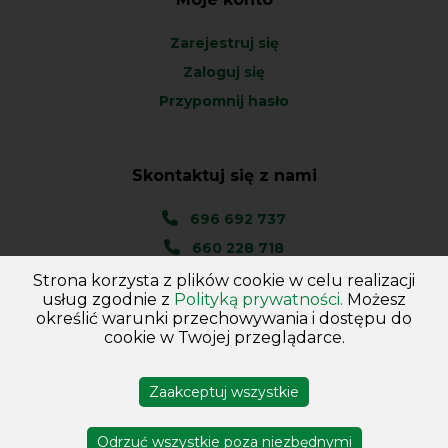
Zarejestruj się
Zaloguj się
Przypomnij hasło
Skontaktuj się z nami
696 692 737
660 228 718
Strona korzysta z plików cookie w celu realizacji
Ul. Węgierska 1A
usług zgodnie z
Polityką prywatności.
Możesz
46-045 Kotórz Mały
określić warunki przechowywania i dostępu do
(woj. Opolskie)
cookie w Twojej przeglądarce.
Zaakceptuj wszystkie
Copyright © 2026
Hurtownia - Majster
. Wszelkie prawa
zastrzeżone
Odrzuć wszystkie poza niezbędnymi