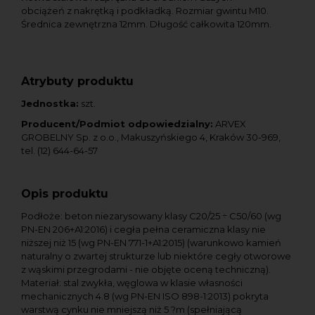
obciążeń z nakrętką i podkładką. Rozmiar gwintu M10.
Średnica zewnętrzna 12mm. Długość całkowita 120mm.
Atrybuty produktu
Jednostka:
szt.
Producent/Podmiot odpowiedzialny:
ARVEX
GROBELNY Sp. z o.o., Makuszyńskiego 4, Kraków 30-969,
tel. (12) 644-64-57
Opis produktu
Podłoże: beton niezarysowany klasy C20/25 ÷ C50/60 (wg
PN-EN 206+A1:2016) i cegła pełna ceramiczna klasy nie
niższej niż 15 (wg PN-EN 771-1+A1:2015) (warunkowo kamień
naturalny o zwartej strukturze lub niektóre cegły otworowe
z wąskimi przegrodami - nie objęte oceną techniczną).
Materiał: stal zwykła, węglowa w klasie własności
mechanicznych 4.8 (wg PN-EN ISO 898-1:2013) pokryta
warstwą cynku nie mniejszą niż 5 ?m (spełniającą