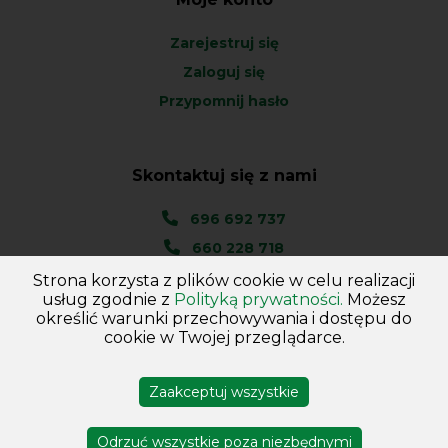
Zarejestruj się
Zaloguj się
Przypomnij hasło
Skontaktuj się z nami
696 692 737
660 228 718
Strona korzysta z plików cookie w celu realizacji
Ul. Węgierska 1A
usług zgodnie z
Polityką prywatności.
Możesz
46-045 Kotórz Mały
określić warunki przechowywania i dostępu do
(woj. Opolskie)
cookie w Twojej przeglądarce.
Zaakceptuj wszystkie
Copyright © 2026
Hurtownia - Majster
. Wszelkie prawa
zastrzeżone
Odrzuć wszystkie poza niezbędnymi