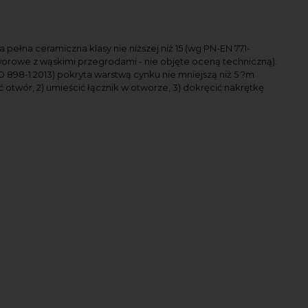
pełna ceramiczna klasy nie niższej niż 15 (wg PN-EN 771-
tworowe z wąskimi przegrodami - nie objęte oceną techniczną).
 898-1:2013) pokryta warstwą cynku nie mniejszą niż 5 ?m
otwór, 2) umieścić łącznik w otworze, 3) dokręcić nakrętkę