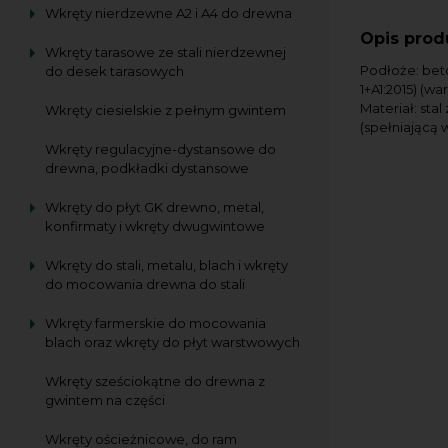
Wkręty nierdzewne A2 i A4 do drewna
Opis prod
Wkręty tarasowe ze stali nierdzewnej
Podłoże: beto
do desek tarasowych
1+A1:2015) (w
Materiał: sta
Wkręty ciesielskie z pełnym gwintem
(spełniającą 
Wkręty regulacyjne-dystansowe do
drewna, podkładki dystansowe
Wkręty do płyt GK drewno, metal,
konfirmaty i wkręty dwugwintowe
Wkręty do stali, metalu, blach i wkręty
do mocowania drewna do stali
Wkręty farmerskie do mocowania
blach oraz wkręty do płyt warstwowych
Wkręty sześciokątne do drewna z
gwintem na części
Wkręty ościeżnicowe, do ram