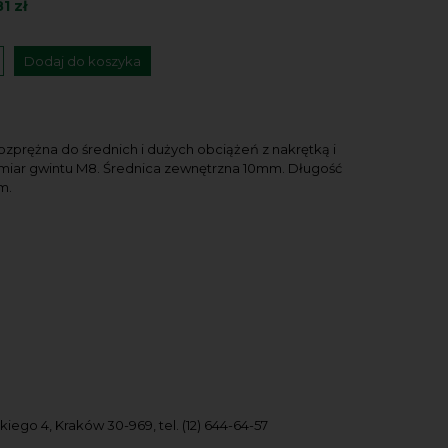
81 zł
Dodaj do koszyka
ozprężna do średnich i dużych obciążeń z nakrętką i
miar gwintu M8. Średnica zewnętrzna 10mm. Długość
m.
go 4, Kraków 30-969, tel. (12) 644-64-57