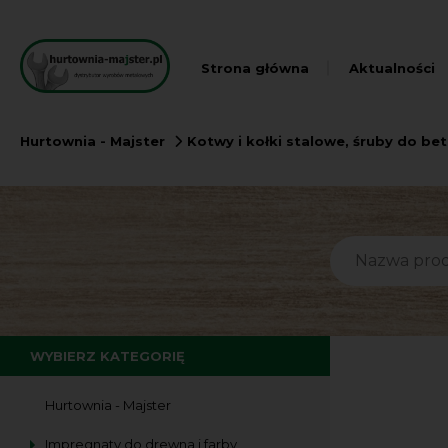
Strona główna
Aktualności
Hurtownia - Majster
Kotwy i kołki stalowe, śruby do be
WYBIERZ KATEGORIĘ
Hurtownia - Majster
Impregnaty do drewna i farby