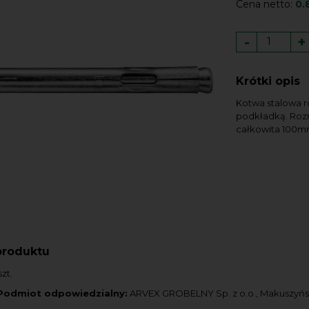
Cena netto:
0.
-
+
Krótki opis
Kotwa stalowa r
podkładką. Roz
całkowita 100m
produktu
zt.
Podmiot odpowiedzialny:
ARVEX GROBELNY Sp. z o.o., Makuszyńskie