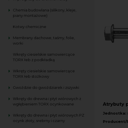
Chemia budowlana (silikony, kleje,
piany montażowe)
Kotwy chemiczne
Membrany dachowe, taśmy, folie,
worki
Wkręty ciesielskie samowiercące
TORX łeb z podkładką
Wkręty ciesielskie samowiercące
TORX łeb stożkowy
Gwoździe do gwoździarek i zszywki
Wkręty do drewna i płyt wiórowych z
Atrybuty 
wgłębieniem TORX ocynkowane
Jednostka:
s
Wkręty do drewna i płyt wiórowych PZ
ocynk złoty, srebrny i czarny
Producent/