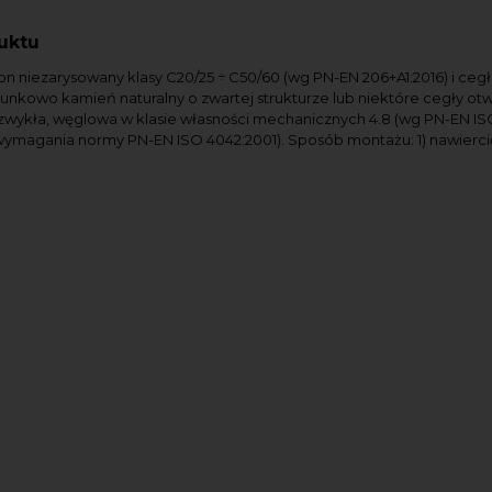
uktu
n niezarysowany klasy C20/25 ÷ C50/60 (wg PN-EN 206+A1:2016) i cegła 
arunkowo kamień naturalny o zwartej strukturze lub niektóre cegły o
l zwykła, węglowa w klasie własności mechanicznych 4.8 (wg PN-EN ISO
wymagania normy PN-EN ISO 4042:2001). Sposób montażu: 1) nawiercić 