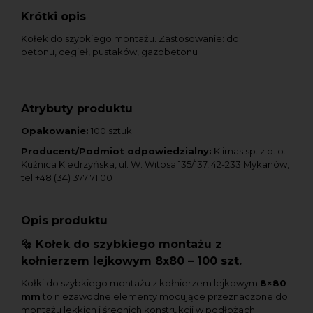
Krótki opis
Kołek do szybkiego montażu. Zastosowanie: do
betonu, cegieł, pustaków, gazobetonu
Atrybuty produktu
Opakowanie:
100 sztuk
Producent/Podmiot odpowiedzialny:
Klimas sp. z o. o.
Kuźnica Kiedrzyńska, ul. W. Witosa 135/137, 42-233 Mykanów,
tel.+48 (34) 377 71 00
Opis produktu
🔩 Kołek do szybkiego montażu z
kołnierzem lejkowym 8x80 – 100 szt.
Kołki do szybkiego montażu z kołnierzem lejkowym
8
×80
mm
to niezawodne elementy mocujące przeznaczone do
montażu lekkich i średnich konstrukcji w podłożach