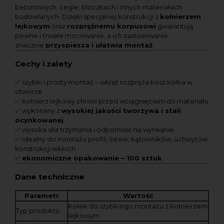
betonowych, cegle, bloczkach i innych materiałach
budowlanych. Dzięki specjalnej konstrukcji z
kołnierzem
lejkowym
oraz
rozprężnemu korpusowi
gwarantują
pewne i trwałe mocowanie, a ich zastosowanie
znacznie
przyspiesza i ułatwia montaż
.
Cechy i zalety
✅ szybki i prosty montaż – wkręt rozpręża kosz kołka w
otworze
✅ kołnierz lejkowy chroni przed wciągnięciem do materiału
✅ wykonany z
wysokiej jakości tworzywa i stali
ocynkowanej
✅ wysoka siła trzymania i odporność na wyrwanie
✅ idealny do montażu profili, listew, kątowników, uchwytów,
konstrukcji lekkich
✅
ekonomiczne opakowanie – 100 sztuk
Dane techniczne
Parametr
Wartość
Kołek do szybkiego montażu z kołnierzem
Typ produktu
lejkowym