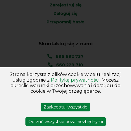
Zarejestruj się
Zaloguj się
Przypomnij hasło
Skontaktuj się z nami
696 692 737
660 228 718
Strona korzysta z plików cookie w celu realizacji
Ul. Węgierska 1A
usług zgodnie z
Polityką prywatności.
Możesz
46-045 Kotórz Mały
określić warunki przechowywania i dostępu do
(woj. Opolskie)
cookie w Twojej przeglądarce.
Zaakceptuj wszystkie
Copyright © 2026
Hurtownia - Majster
. Wszelkie prawa
zastrzeżone
Odrzuć wszystkie poza niezbędnymi
Projekt i wykonanie DejvSoft
Profesjonalne sklepy