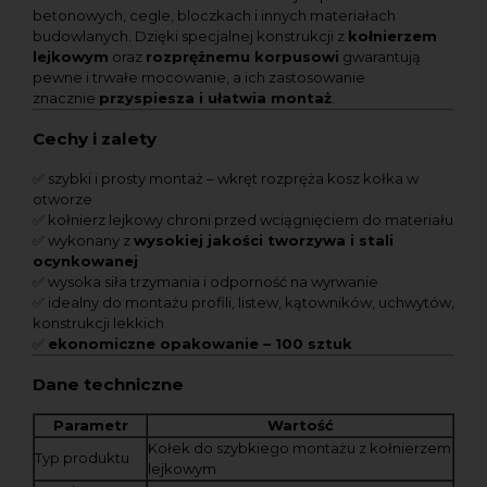
betonowych, cegle, bloczkach i innych materiałach
budowlanych. Dzięki specjalnej konstrukcji z
kołnierzem
lejkowym
oraz
rozprężnemu korpusowi
gwarantują
pewne i trwałe mocowanie, a ich zastosowanie
znacznie
przyspiesza i ułatwia montaż
.
Cechy i zalety
✅ szybki i prosty montaż – wkręt rozpręża kosz kołka w
otworze
✅ kołnierz lejkowy chroni przed wciągnięciem do materiału
✅ wykonany z
wysokiej jakości tworzywa i stali
ocynkowanej
✅ wysoka siła trzymania i odporność na wyrwanie
✅ idealny do montażu profili, listew, kątowników, uchwytów,
konstrukcji lekkich
✅
ekonomiczne opakowanie – 100 sztuk
Dane techniczne
Parametr
Wartość
Kołek do szybkiego montażu z kołnierzem
Typ produktu
lejkowym