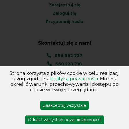
Zarejestruj się
Zaloguj się
Przypomnij hasło
Skontaktuj się z nami
696 692 737
660 228 718
Strona korzysta z plików cookie w celu realizacji
Ul. Węgierska 1A
usług zgodnie z
Polityką prywatności.
Możesz
46-045 Kotórz Mały
określić warunki przechowywania i dostępu do
(woj. Opolskie)
cookie w Twojej przeglądarce.
Zaakceptuj wszystkie
Copyright © 2026
Hurtownia - Majster
. Wszelkie prawa
zastrzeżone
Odrzuć wszystkie poza niezbędnymi
Projekt i wykonanie DejvSoft
Profesjonalne sklepy