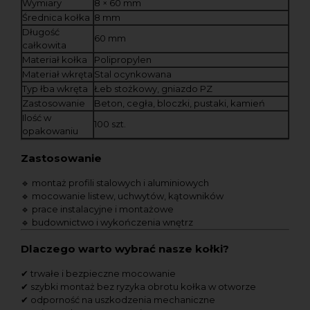
Wymiary
8 × 60 mm
Średnica kołka
8 mm
Długość
60 mm
całkowita
Materiał kołka
Polipropylen
Materiał wkręta
Stal ocynkowana
Typ łba wkręta
Łeb stożkowy, gniazdo PZ
Zastosowanie
Beton, cegła, bloczki, pustaki, kamień
Ilość w
100 szt.
opakowaniu
Zastosowanie
🔹 montaż profili stalowych i aluminiowych
🔹 mocowanie listew, uchwytów, kątowników
🔹 prace instalacyjne i montażowe
🔹 budownictwo i wykończenia wnętrz
Dlaczego warto wybrać nasze kołki?
✔ trwałe i bezpieczne mocowanie
✔ szybki montaż bez ryzyka obrotu kołka w otworze
✔ odporność na uszkodzenia mechaniczne