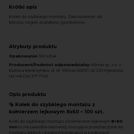
Krótki opis
Kołek do szybkiego montażu. Zastosowanie: do
betonu, cegieł, pustaków, gazobetonu
Atrybuty produktu
Opakowanie:
100 sztuk
Producent/Podmiot odpowiedzialny:
Klimas sp. z o. o.
Kuźnica Kiedrzyńska, ul. W. Witosa 135/137, 42-233 Mykanów,
tel.+48 (34) 377 71 00
Opis produktu
🔩 Kołek do szybkiego montażu z
kołnierzem lejkowym 8x60 – 100 szt.
Kołki do szybkiego montażu z kołnierzem lejkowym
8
×60
mm
to niezawodne elementy mocujące przeznaczone do
montażu lekkich i średnich konstrukcji w podłożach