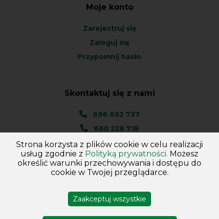
Moje konto
Zarejestruj się
Zaloguj się
Przypomnij hasło
Skontaktuj się z nami
696 692 737
660 228 718
Strona korzysta z plików cookie w celu realizacji
Ul. Węgierska 1A
usług zgodnie z
Polityką prywatności.
Możesz
46-045 Kotórz Mały
określić warunki przechowywania i dostępu do
(woj. Opolskie)
cookie w Twojej przeglądarce.
Zaakceptuj wszystkie
Copyright © 2026
Hurtownia - Majster
. Wszelkie prawa
zastrzeżone