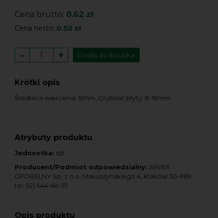
Cena brutto:
0.62 zł
Cena netto:
0.50 zł
-
+
Dodaj do koszyka
Krótki opis
Średnica wiercenia: 8mm, Grubość płyty: 8-16mm
Atrybuty produktu
Jednostka:
szt.
Producent/Podmiot odpowiedzialny:
ARVEX
GROBELNY Sp. z o.o. Makuszyńskiego 4, Kraków 30-969,
tel. (12) 644-64-57
Opis produktu