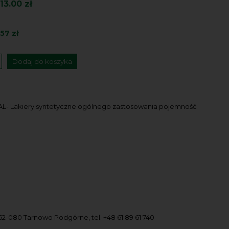
13.00 zł
.57 zł
Dodaj do koszyka
AL- Lakiery syntetyczne ogólnego zastosowania pojemność
y 62-080 Tarnowo Podgórne, tel. +48 61 89 61 740