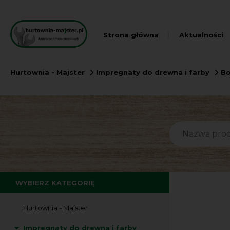
Strona główna
Aktualności
Hurtownia - Majster
Impregnaty do drewna i farby
Bo
WYBIERZ KATEGORIĘ
Hurtownia - Majster
Impregnaty do drewna i farby