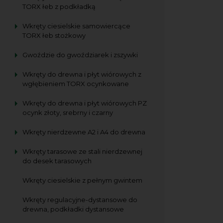
TORX łeb z podkładką
Wkręty ciesielskie samowiercące
TORX łeb stożkowy
Gwoździe do gwoździarek i zszywki
Wkręty do drewna i płyt wiórowych z
wgłębieniem TORX ocynkowane
Wkręty do drewna i płyt wiórowych PZ
ocynk złoty, srebrny i czarny
Wkręty nierdzewne A2 i A4 do drewna
Wkręty tarasowe ze stali nierdzewnej
do desek tarasowych
Wkręty ciesielskie z pełnym gwintem
Wkręty regulacyjne-dystansowe do
drewna, podkładki dystansowe