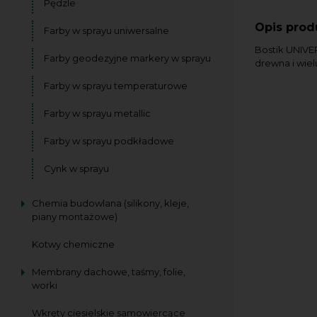
Pędzle
Opis prod
Farby w sprayu uniwersalne
Bostik UNIVER
Farby geodezyjne markery w sprayu
drewna i wiel
Farby w sprayu temperaturowe
Farby w sprayu metallic
Farby w sprayu podkładowe
Cynk w sprayu
Chemia budowlana (silikony, kleje,
piany montażowe)
Kotwy chemiczne
Membrany dachowe, taśmy, folie,
worki
Wkręty ciesielskie samowiercące