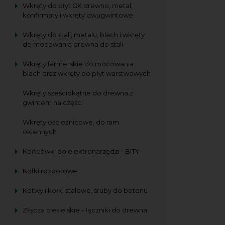
Wkręty do płyt GK drewno, metal,
konfirmaty i wkręty dwugwintowe
Wkręty do stali, metalu, blach i wkręty
do mocowania drewna do stali
Wkręty farmerskie do mocowania
blach oraz wkręty do płyt warstwowych
Wkręty sześciokątne do drewna z
gwintem na części
Wkręty ościeżnicowe, do ram
okiennych
Końcówki do elektronarzędzi - BITY
Kołki rozporowe
Kotwy i kołki stalowe, śruby do betonu
Złącza ciesielskie - łączniki do drewna