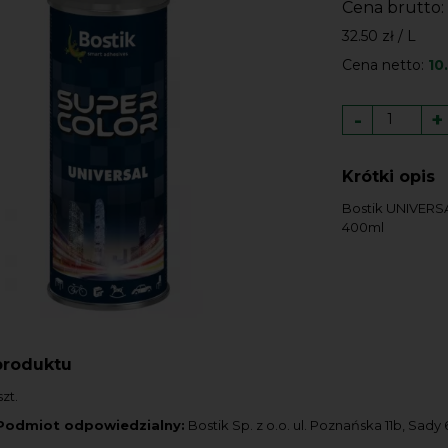
Cena brutto:
32.50 zł / L
Cena netto:
10
-
+
Krótki opis
Bostik UNIVERS
400ml
produktu
zt.
Podmiot odpowiedzialny:
Bostik Sp. z o.o. ul. Poznańska 11b, Sad